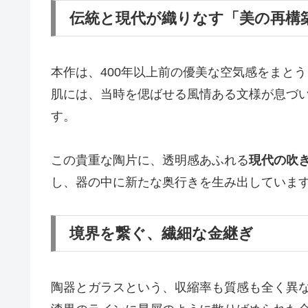
伝統と現代が織りなす「美の再構
本作は、400年以上前の優美な空気感をまと
肌には、当時を偲ばせる風情ある文様が息づ
す。
この貴重な陶片に、透明感あふれる
現代の吹
し、器の中に新たな奥行きを生み出していま
境界を繋ぐ、繊細な金継ぎ
陶器とガラスという、収縮率も質感も全く異