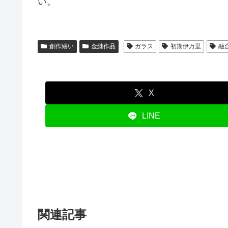
い。
創作繕い
金継作品
ガラス
初期伊万里
融
X
LINE
関連記事