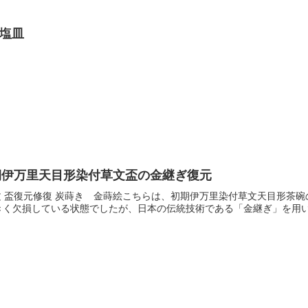
 塩皿
期伊万里天目形染付草文盃の金継ぎ復元
草文 盃復元修復 炭蒔き 金蒔絵こちらは、初期伊万里染付草文天目形
く欠損している状態でしたが、日本の伝統技術である「金継ぎ」を用いて