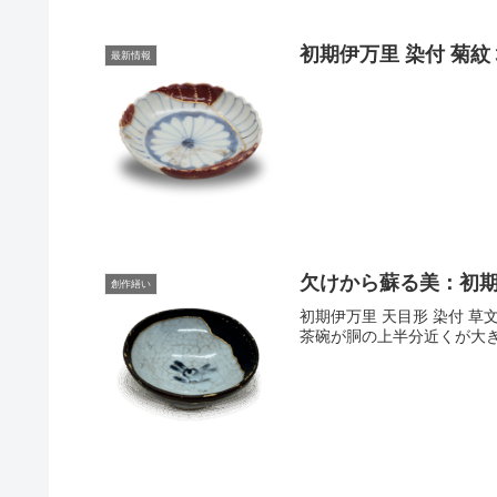
初期伊万里 染付 菊紋
最新情報
欠けから蘇る美：初
創作繕い
初期伊万里 天目形 染付 
茶碗が胴の上半分近くが大き