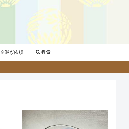
金継ぎ依頼
搜索