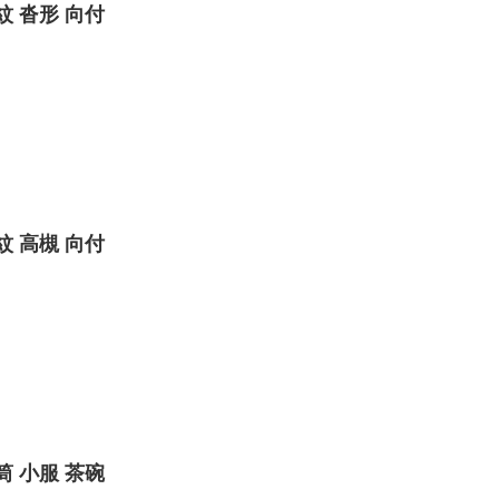
紋 沓形 向付
紋 高槻 向付
筒 小服 茶碗