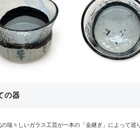
ての器
代の瑞々しいガラス工芸が一本の「金継ぎ」によって巡