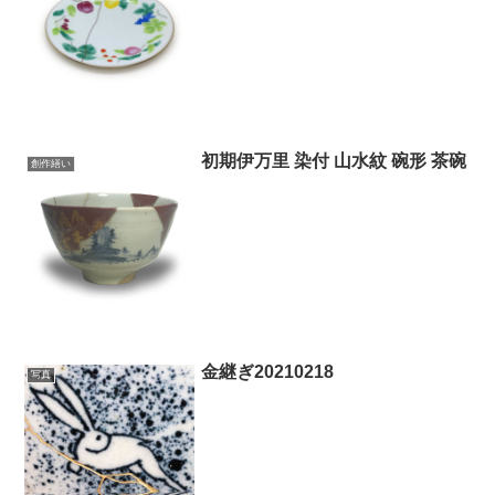
初期伊万里 染付 山水紋 碗形 茶碗
創作繕い
金継ぎ20210218
写真