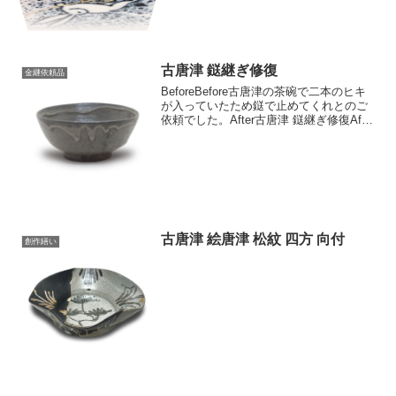
古唐津 鎹継ぎ修復
金継依頼品
BeforeBefore古唐津の茶碗で二本のヒキ
が入っていたため鎹で止めてくれとのご
依頼でした。After古唐津 鎹継ぎ修復After
銀の鎹で修復しました。ヒキの長さで鎹
のカ所を決め、長い方に二個、短い方に
一個、口縁部分は厚みが薄いため鎹を...
古唐津 絵唐津 松紋 四方 向付
創作繕い