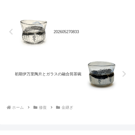
202605270833
初期伊万里陶片とガラスの融合筒茶碗
ホーム
修復
金継ぎ