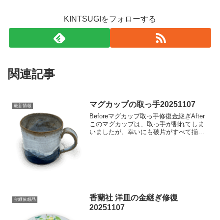
KINTSUGIをフォローする
関連記事
マグカップの取っ手20251107
最新情報
Beforeマグカップ取っ手修復金継ぎAfter
このマグカップは、取っ手が割れてしま
いましたが、幸いにも破片がすべて揃っ
ていました。時間をかけて丁寧に繋ぎ合
わせ、元の姿に見事に復活させることが
できました。仕上げには、割れ目を活か
す日本の伝統...
香蘭社 洋皿の金継ぎ修復
金継依頼品
20251107